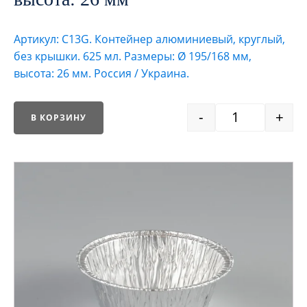
Артикул: С13G. Контейнер алюминиевый, круглый,
без крышки. 625 мл. Размеры: Ø 195/168 мм,
высота: 26 мм. Россия / Украина.
-
+
В КОРЗИНУ
Quantity