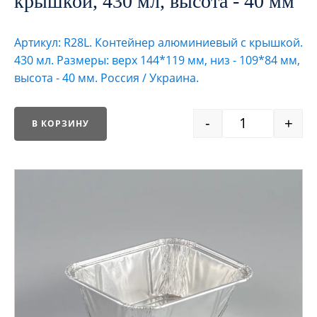
крышкой, 430 мл, высота - 40 мм
Артикул: R28L. Контейнер алюминиевый с крышкой.
430 мл. Размеры: верх 144*119 мм, низ - 109*84 мм,
высота - 40 мм. Россия / Украина.
-
+
В КОРЗИНУ
Quantity