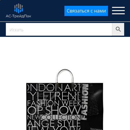
Параметр
Значение
Связаться с нами
упаковки
параметра