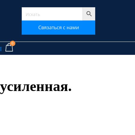
Связаться с нами
0
ы
усиленная.