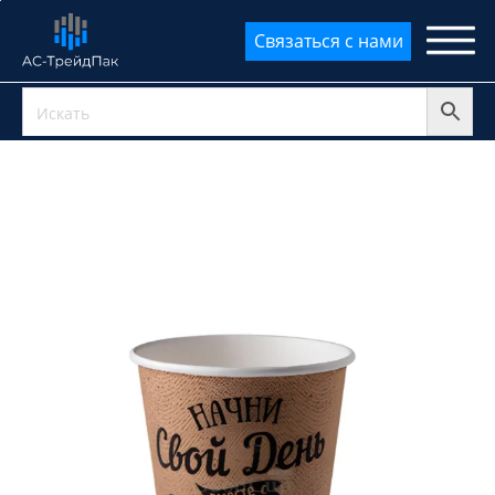
Параметр
Значение
Связаться с нами
упаковки
параметра