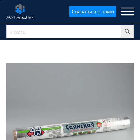
Параметр
Значение
Связаться с нами
упаковки
параметра